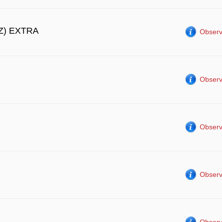
Z) EXTRA
Observ
Observ
Observ
Observ